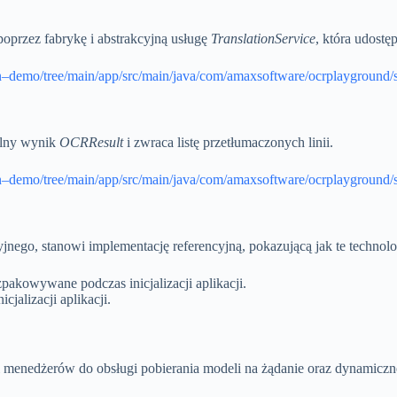
przez fabrykę i abstrakcyjną usługę
TranslationService
, która udostę
n–demo/tree/main/app/src/main/java/com/amaxsoftware/ocrplayground/sr
ólny wynik
OCRResult
i zwraca listę przetłumaczonych linii.
n–demo/tree/main/app/src/main/java/com/amaxsoftware/ocrplayground/sr
yjnego, stanowi implementację referencyjną, pokazującą jak te techno
zpakowywane podczas inicjalizacji aplikacji.
jalizacji aplikacji.
.
i menedżerów do obsługi pobierania modeli na żądanie oraz dynamiczn