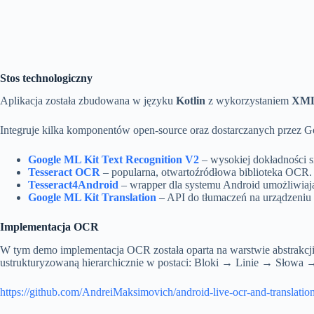
Stos technologiczny
Aplikacja została zbudowana w języku
Kotlin
z wykorzystaniem
XML
Integruje kilka komponentów open-source oraz dostarczanych przez G
Google ML Kit Text Recognition V2
– wysokiej dokładności s
Tesseract OCR
– popularna, otwartoźródłowa biblioteka OCR.
Tesseract4Android
– wrapper dla systemu Android umożliwiając
Google ML Kit Translation
– API do tłumaczeń na urządzeniu 
Implementacja OCR
W tym demo implementacja OCR została oparta na warstwie abstrakcji
ustrukturyzowaną hierarchicznie w postaci: Bloki → Linie → Słowa
https://github.com/AndreiMaksimovich/android-live-ocr-and-translati