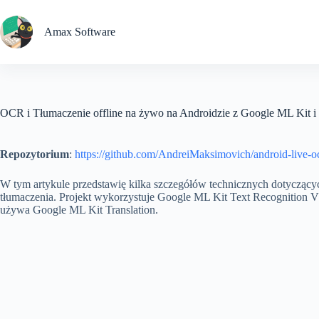
Przejdź
do
treści
Amax Software
OCR i Tłumaczenie offline na żywo na Androidzie z Google ML Kit i 
Repozytorium
:
https://github.com/AndreiMaksimovich/android-live-o
W tym artykule przedstawię kilka szczegółów technicznych dotyczący
tłumaczenia. Projekt wykorzystuje Google ML Kit Text Recognition V2
używa Google ML Kit Translation.