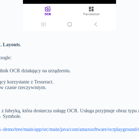
 Layouts
.
oogle:
ilnik OCR działający na urządzeniu.
y korzystanie z Tesseract.
w czasie rzeczywistym.
 z fabryką, która dostarcza usługę OCR. Usługa przyjmuje obraz typu
 → Symbole.
on–demo/tree/main/app/src/main/java/com/amaxsoftware/ocrplayground/s