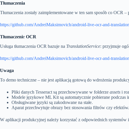
Tłumaczenia
Tłumaczenia zostały zaimplementowane w ten sam sposób co OCR – po
https://github.com/AndreiMaksimovich/android-live-ocr-and-translatio
Tłumaczeni
e
OCR
Usługa tłumaczenia OCR bazuje na
TranslationService
: przyjmuje og
https://github.com/AndreiMaksimovich/android-live-ocr-and-translatio
Uwaga
To demo techniczne – nie jest aplikacją gotową do wdrożenia produkc
Pliki danych Tesseract są przechowywane w folderze
assets
i ro
Modele językowe ML Kit są automatycznie pobierane podczas inic
Obsługiwane języki są zakodowane na stałe.
Aparat przechwytuje obrazy bez stosowania filtrów czy efektów
W aplikacji produkcyjnej należy korzystać z odpowiednich systemów 