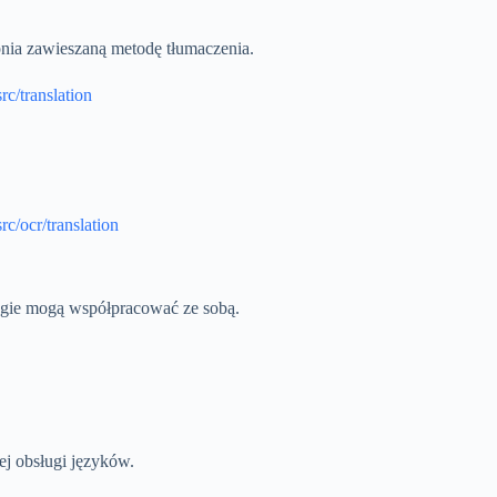
pnia zawieszaną metodę tłumaczenia.
c/translation
c/ocr/translation
logie mogą współpracować ze sobą.
ej obsługi języków.